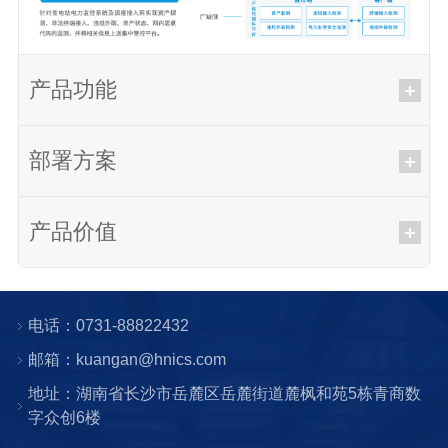
产品功能
部署方案
产品价值
电话：0731-88822432
邮箱：kuangan@hnics.com
地址：湖南省长沙市岳麓区岳麓街道麓枫和苑5栋青商数
字众创6楼