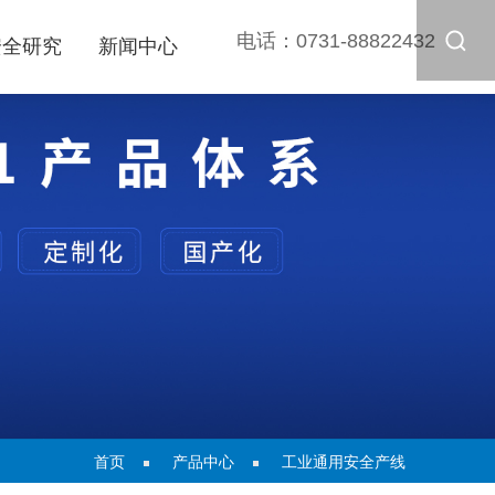
电话：
0731-88822432
安全研究
新闻中心
首页
产品中心
工业通用安全产线