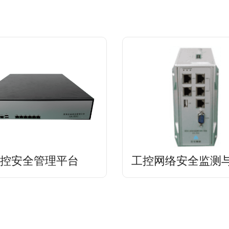
控安全管理平台
了解详情
了解详情