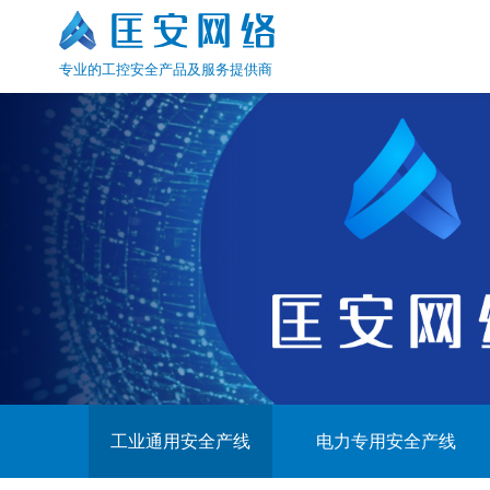
专业的工控安全产品及服务提供商
工业通用安全产线
电力专用安全产线